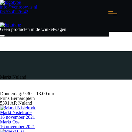
info@venrooyvis.nl
06 53 42 76 42
Geen producten in de winkelwagen
Markt Nuland
Donderdag: 9.30 – 13.00 uur
Prins Bernardplein
5391 AR Nuland
Markt Nistelrode
16 november 2021
Markt Oss
16 november 2021