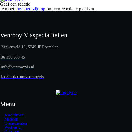
Geef een reactie
Je moet
ingelogd zijn op
om een reactie te plaatsen.
Venrooy Visspecialiteiten
Vinkenveld 12, 5249 JP Rosmalen
06 190 589 45
info@venrooyvis.nl
facebook.com/venrooyvis
Menu
Assortiment
Markten
Evenementen
Werken bij
Over ons